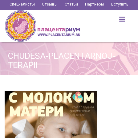
Перейти
Специалисты
Отзывы
Статьи
Партнеры
Вступить
к
содержимому
CHUDESA-PLACENTARNOJ-
TERAPII