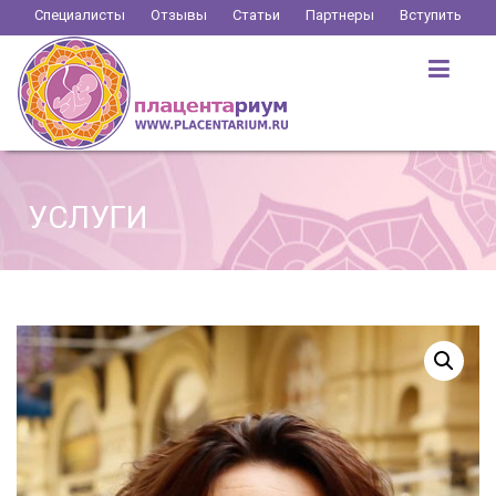
Перейти
Специалисты
Отзывы
Статьи
Партнеры
Вступить
к
содержимому
УСЛУГИ