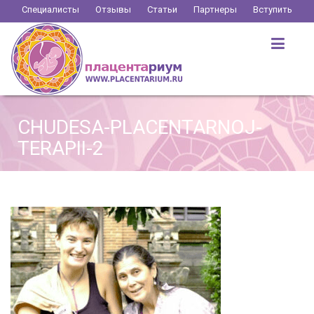
Перейти
Специалисты
Отзывы
Статьи
Партнеры
Вступить
к
содержимому
CHUDESA-PLACENTARNOJ-
TERAPII-2