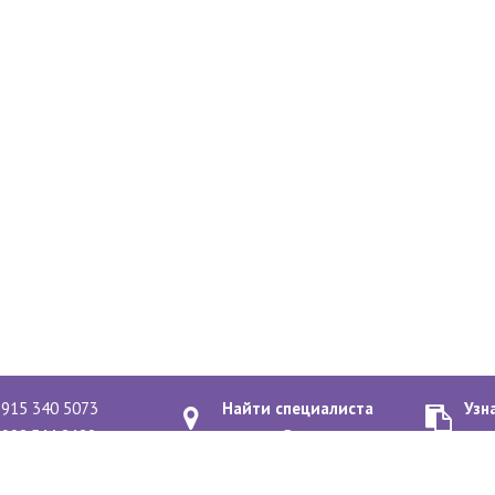
 915 340 5073
Найти специалиста
Узн
 903 544 3420
рядом с Вами
о к
-2020
Политика конфиденциальн