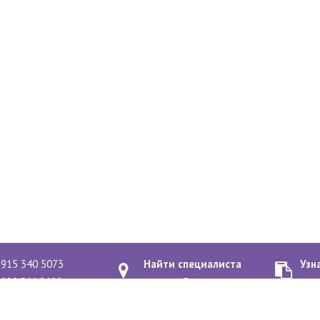
 915 340 5073
Найти специалиста
Узн
 903 544 3420
рядом с Вами
о к
-2020
Политика конфиденциальн