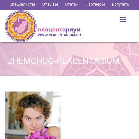
Перейти
Специалисты
Отзывы
Статьи
Партнеры
Вступить
к
содержимому
ZHEMCHUG-PLACENTARIUM