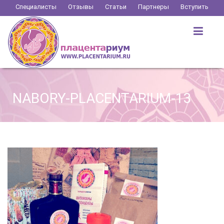
Перейти
Специалисты
Отзывы
Статьи
Партнеры
Вступить
к
содержимому
NABORY-PLACENTARIUM-13