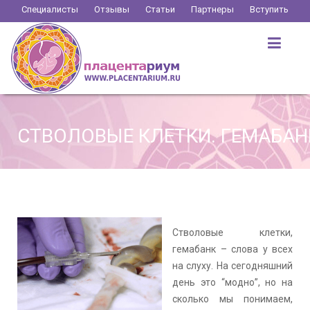
Перейти
Специалисты
Отзывы
Статьи
Партнеры
Вступить
к
содержимому
СТВОЛОВЫЕ КЛЕТКИ. ГЕМАБАН
Стволовые клетки,
гемабанк – слова у всех
на слуху. На сегодняшний
день это “модно”, но на
сколько мы понимаем,