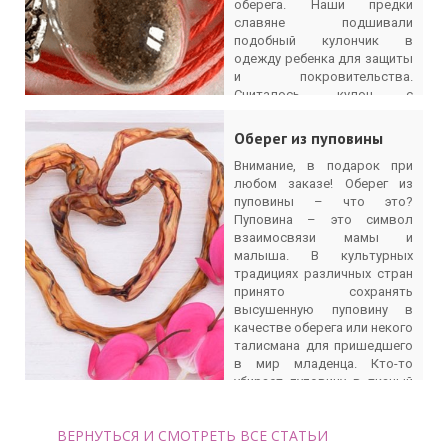
оберега. Наши предки
славяне подшивали
подобный кулончик в
одежду ребенка для защиты
и покровительства.
Считалось, кулон с
частицами плаценты
помогает в путешествиях в
Оберег из пуповины
дальние края, в сложных
Внимание, в подарок при
жизненных ситуациях,
любом заказе! Оберег из
словно весь род человека
пуповины – что это?
защищает его от
Пуповина – это символ
неблагоприятных исходов.
взаимосвязи мамы и
Когда вам
малыша. В культурных
ПОДРОБНЕЕ
традициях различных стран
принято сохранять
высушенную пуповину в
качестве оберега или некого
талисмана для пришедшего
в мир младенца. Кто-то
убирает пуповину в тканый
мешочек и хранит в
кроватке малыша, а кто-то
ВЕРНУТЬСЯ И СМОТРЕТЬ ВСЕ СТАТЬИ
вешает кожаный