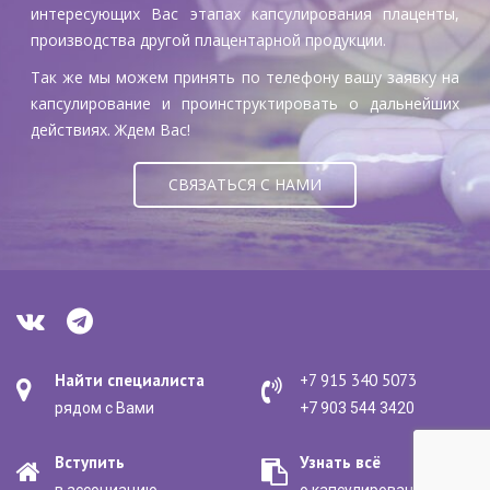
интересующих Вас этапах капсулирования плаценты,
производства другой плацентарной продукции.
Так же мы можем принять по телефону вашу заявку на
капсулирование и проинструктировать о дальнейших
действиях. Ждем Вас!
СВЯЗАТЬСЯ С НАМИ
Найти специалиста
+7 915 340 5073
рядом с Вами
+7 903 544 3420
Вступить
Узнать всё