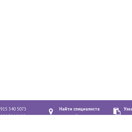
 915 340 5073
Найти специалиста
Узн
 903 544 3420
рядом с Вами
о к
-2020
Политика конфиденциальн