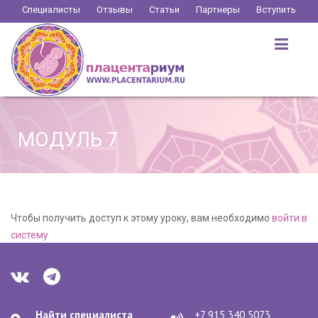
Перейти
Специалисты
Отзывы
Статьи
Партнеры
Вступить
к
содержимому
МОДУЛЬ 7
Чтобы получить доступ к этому уроку, вам необходимо
войти в
систему
Найти специалиста
+7 915 340 5073