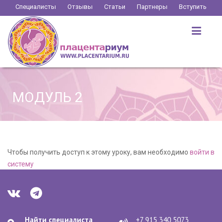
Перейти
Специалисты
Отзывы
Статьи
Партнеры
Вступить
к
содержимому
МОДУЛЬ 2
Чтобы получить доступ к этому уроку, вам необходимо
войти в
систему
Найти специалиста
+7 915 340 5073