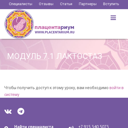
Перейти
Специалисты
Отзывы
Статьи
Партнеры
Вступить
к
содержимому
МОДУЛЬ 7.1 ЛАКТОСТАЗ
Чтобы получить доступ к этому уроку, вам необходимо
войти в
систему
Найти специалиста
+7 915 340 5073