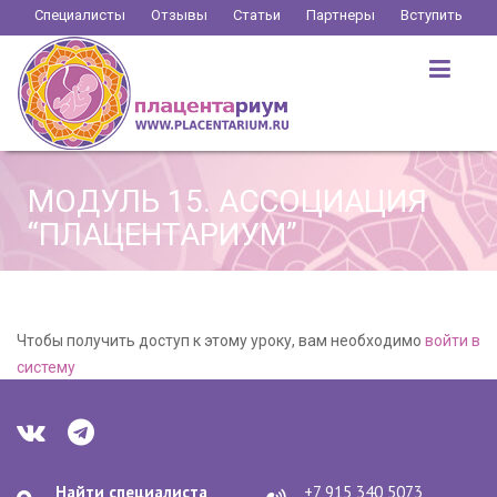
Перейти
Специалисты
Отзывы
Статьи
Партнеры
Вступить
к
содержимому
МОДУЛЬ 15. АССОЦИАЦИЯ
“ПЛАЦЕНТАРИУМ”
Чтобы получить доступ к этому уроку, вам необходимо
войти в
систему
Найти специалиста
+7 915 340 5073