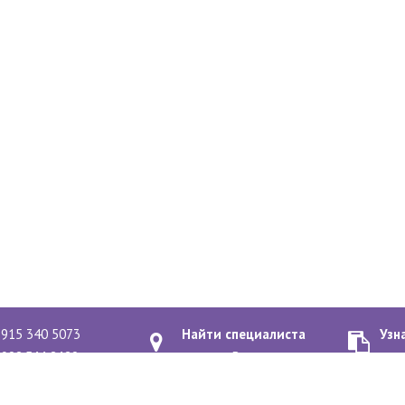
 915 340 5073
Найти специалиста
Узн
 903 544 3420
рядом с Вами
о к
-2020
Политика конфиденциальн