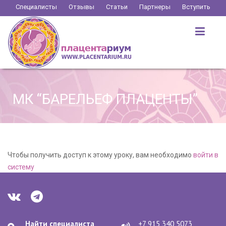
Перейти
Специалисты
Отзывы
Статьи
Партнеры
Вступить
к
содержимому
МК “БАРЕЛЬЕФ ПЛАЦЕНТЫ”
Чтобы получить доступ к этому уроку, вам необходимо
войти в
систему
Найти специалиста
+7 915 340 5073